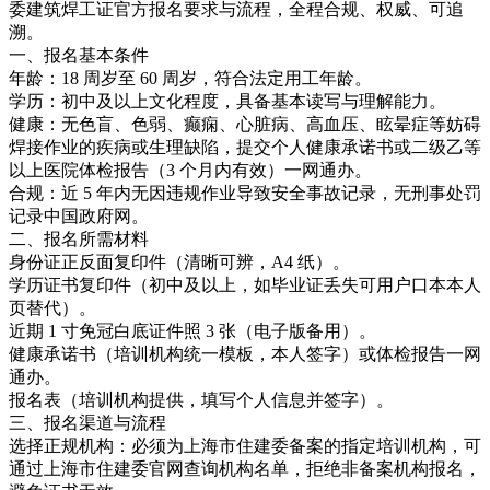
委建筑焊工证官方报名要求与流程，全程合规、权威、可追
溯。
一、报名基本条件
年龄：18 周岁至 60 周岁，符合法定用工年龄。
学历：初中及以上文化程度，具备基本读写与理解能力。
健康：无色盲、色弱、癫痫、心脏病、高血压、眩晕症等妨碍
焊接作业的疾病或生理缺陷，提交个人健康承诺书或二级乙等
以上医院体检报告（3 个月内有效）一网通办。
合规：近 5 年内无因违规作业导致安全事故记录，无刑事处罚
记录中国政府网。
二、报名所需材料
身份证正反面复印件（清晰可辨，A4 纸）。
学历证书复印件（初中及以上，如毕业证丢失可用户口本本人
页替代）。
近期 1 寸免冠白底证件照 3 张（电子版备用）。
健康承诺书（培训机构统一模板，本人签字）或体检报告一网
通办。
报名表（培训机构提供，填写个人信息并签字）。
三、报名渠道与流程
选择正规机构：必须为上海市住建委备案的指定培训机构，可
通过上海市住建委官网查询机构名单，拒绝非备案机构报名，