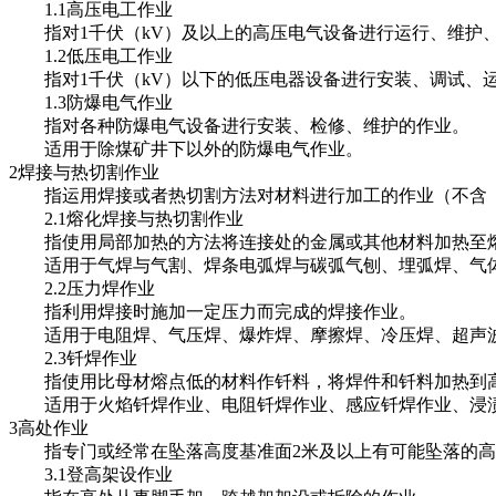
1.1高压电工作业
指对1千伏（kV）及以上的高压电气设备进行运行、维护、
1.2低压电工作业
指对1千伏（kV）以下的低压电器设备进行安装、调试、
1.3防爆电气作业
指对各种防爆电气设备进行安装、检修、维护的作业。
适用于除煤矿井下以外的防爆电气作业。
2焊接与热切割作业
指运用焊接或者热切割方法对材料进行加工的作业（不含《
2.1熔化焊接与热切割作业
指使用局部加热的方法将连接处的金属或其他材料加热至熔
适用于气焊与气割、焊条电弧焊与碳弧气刨、埋弧焊、气体
2.2压力焊作业
指利用焊接时施加一定压力而完成的焊接作业。
适用于电阻焊、气压焊、爆炸焊、摩擦焊、冷压焊、超声
2.3钎焊作业
指使用比母材熔点低的材料作钎料，将焊件和钎料加热到高
适用于火焰钎焊作业、电阻钎焊作业、感应钎焊作业、浸渍
3高处作业
指专门或经常在坠落高度基准面2米及以上有可能坠落的高
3.1登高架设作业